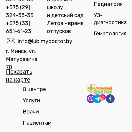
Педиатрия
+375 (29)
школу
324-55-33
и детский сад
УЗ-
диагностика
+375 (33)
Летов - время
651-61-23
отпусков
Гематология
info@lubimydoctor.by
г. Минск, ул.
Матусевича
70
Показать
на карте​
О центре
Услуги
Врачи
Пациентам