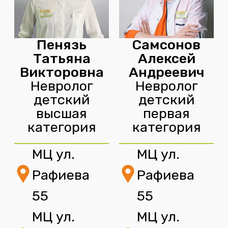
Пенязь
Самсонов
Татьяна
Алексей
Викторовна
Андреевич
Невролог
Невролог
детский
детский
высшая
первая
категория
категория
МЦ ул.
МЦ ул.
Рафиева
Рафиева
55
55
МЦ ул.
МЦ ул.