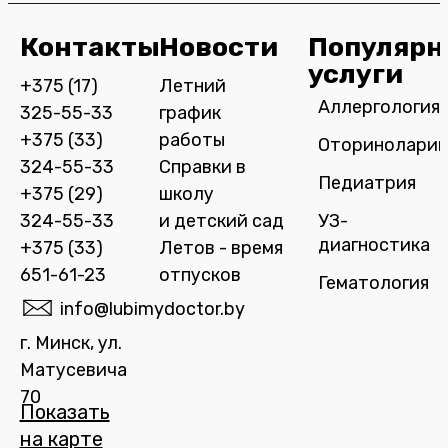
Контакты
Новости
Популярн
услуги
+375 (17)
Летний
Аллергология
325-55-33
график
+375 (33)
работы
Оториноларин
324-55-33
Справки в
Педиатрия
+375 (29)
школу
324-55-33
и детский сад
УЗ-
диагностика
+375 (33)
Летов - время
651-61-23
отпусков
Гематология
info@lubimydoctor.by
г. Минск, ул.
Матусевича
70
Показать
на карте​