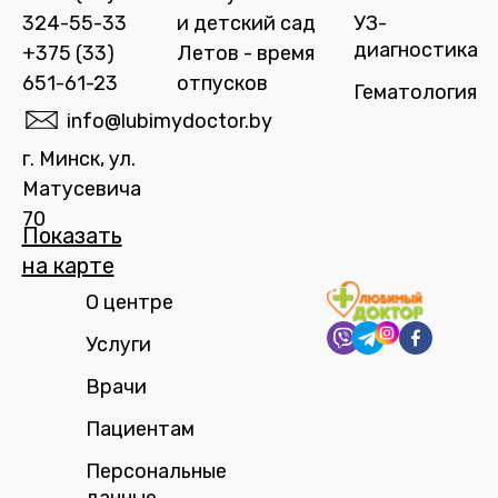
324-55-33
и детский сад
УЗ-
диагностика
+375 (33)
Летов - время
651-61-23
отпусков
Гематология
info@lubimydoctor.by
г. Минск, ул.
Матусевича
70
Показать
на карте​
О центре
Услуги
Врачи
Пациентам
Персональные