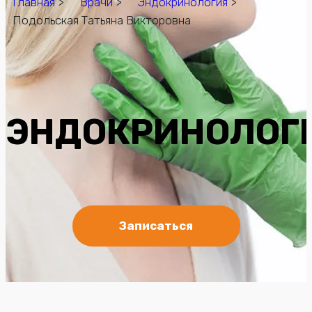
Главная
>
Врачи
>
Эндокринология
>
Подольская Татьяна Викторовна
ЭНДОКРИНОЛОГ
Записаться