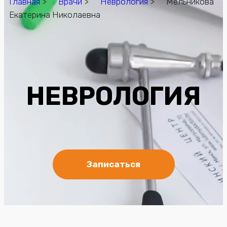
Главная
>
Врачи
>
Неврология
> Мельникова
Екатерина Николаевна
НЕВРОЛОГИЯ
Записаться