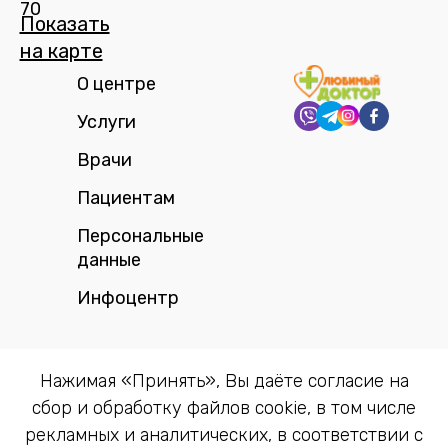
70
Показать
на карте​
О центре
Услуги
Врачи
Пациентам
Персональные
данные
Инфоцентр
Настройка файлов cookie
© 2024 ООО
Политика
Политика
Нажимая «Принять», Вы даёте согласие на
"Любимый
конфиденциальности
обработки
сбор и обработку файлов cookie, в том числе
Обязательные/функциональные
доктор"
куки
рекламных и аналитических, в соответствии с
Необходимы для бесперебойной работы