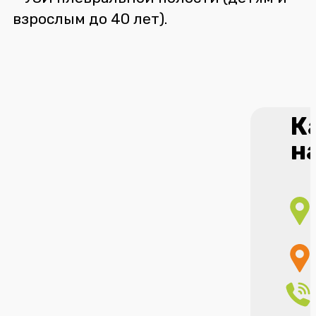
взрослым до 40 лет).
К
н