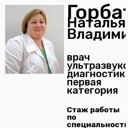
Горба
Наталья
Владим
врач
ультразвук
диагностик
первая
категория
Стаж работы
по
специальност