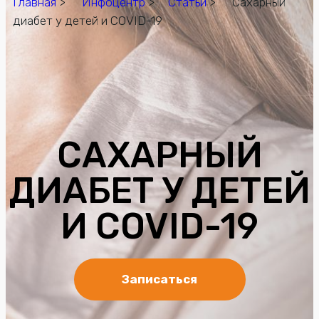
Главная
>
Инфоцентр
>
Статьи
> Сахарный
диабет у детей и COVID-19
САХАРНЫЙ
ДИАБЕТ У ДЕТЕЙ
И COVID-19
Записаться