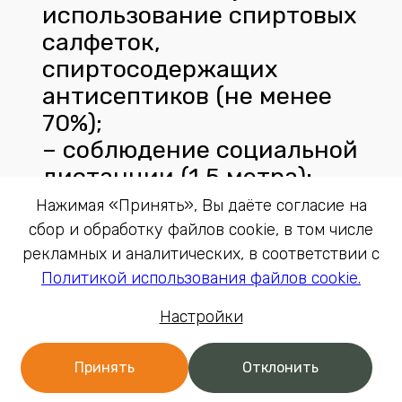
использование спиртовых
салфеток,
спиртосодержащих
антисептиков (не менее
70%);
– соблюдение социальной
дистанции (1,5 метра);
Настройка файлов cookie
– правильное ношение
Нажимая «Принять», Вы даёте согласие на
правильной маски в
сбор и обработку файлов cookie, в том числе
Обязательные/функциональные
правильных местах.
рекламных и аналитических, в соответствии с
Политикой использования файлов cookie.
Должны быть закрыты и
Необходимы для бесперебойной работы
нос и рот, маска должна
Сайта. Повышают удобство пользования
Настройки
быть медицинская, носить
Сайтом и настраиваются в соответствии с
нужно не более 2 часов.
действиями пользователя.
Принять
Отклонить
Если маска увлажнилась –